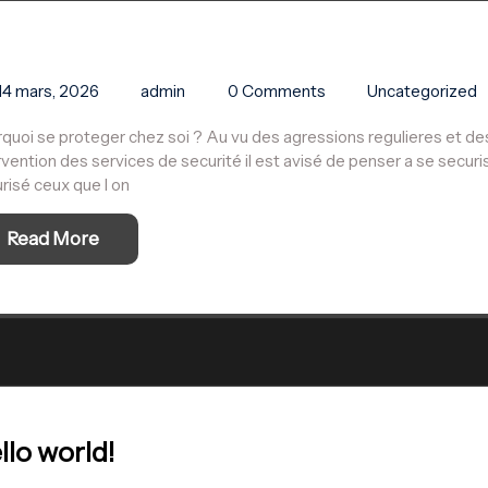
14 mars, 2026
admin
0 Comments
Uncategorized
quoi se proteger chez soi ? Au vu des agressions regulieres et des
rvention des services de securité il est avisé de penser a se securi
risé ceux que l on
Read More
llo world!