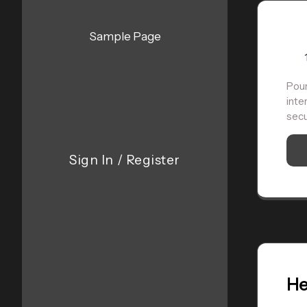
Sample Page
Pour
inte
secu
Sign In
/
Register
He