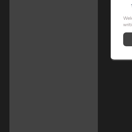
Welc
writ