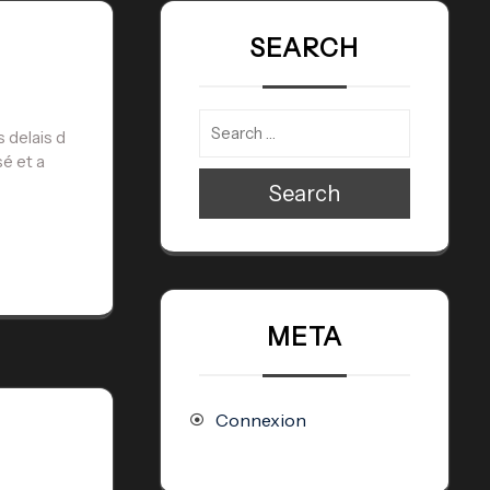
SEARCH
 delais d
sé et a
Search
META
Connexion