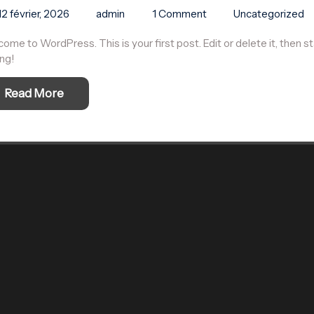
12 février, 2026
admin
1 Comment
Uncategorized
ome to WordPress. This is your first post. Edit or delete it, then st
ing!
Read More